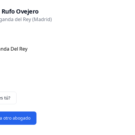
 Rufo Ovejero
anda del Rey (Madrid)
ganda Del Rey
es tú?
 a otro abogado