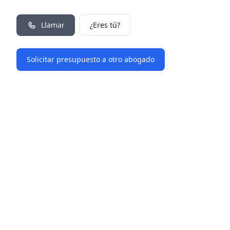
Llamar
¿Eres tú?
Solicitar presupuesto a otro abogado