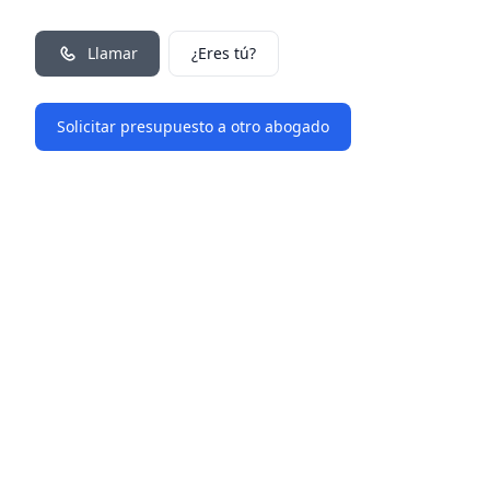
Llamar
¿Eres tú?
Solicitar presupuesto a otro abogado