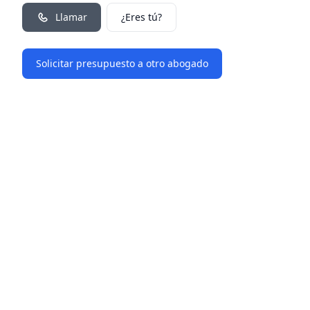
Llamar
¿Eres tú?
Solicitar presupuesto a otro abogado