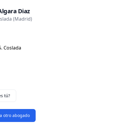
Algara Diaz
slada (Madrid)
5. Coslada
es tú?
 a otro abogado