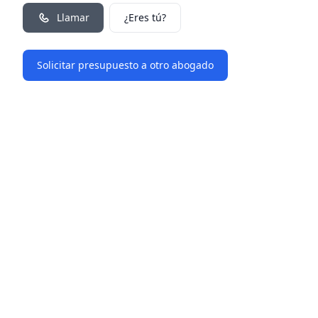
Llamar
¿Eres tú?
Solicitar presupuesto a otro abogado