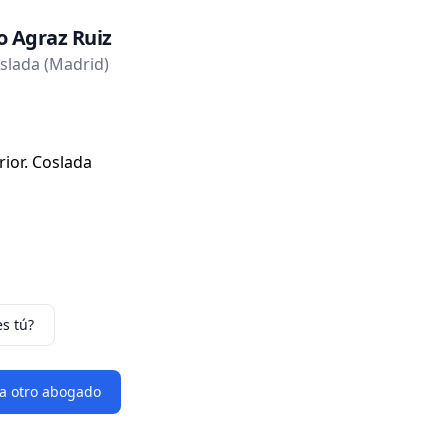
o Agraz Ruiz
slada (Madrid)
rior. Coslada
es tú?
 a otro abogado