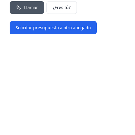
Llamar
¿Eres tú?
Solicitar presupuesto a otro abogado