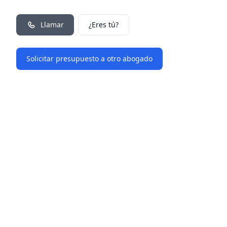
Llamar
¿Eres tú?
Solicitar presupuesto a otro abogado