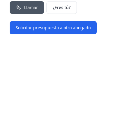
Llamar
¿Eres tú?
Solicitar presupuesto a otro abogado