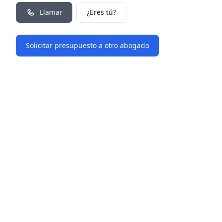
Llamar
¿Eres tú?
Solicitar presupuesto a otro abogado