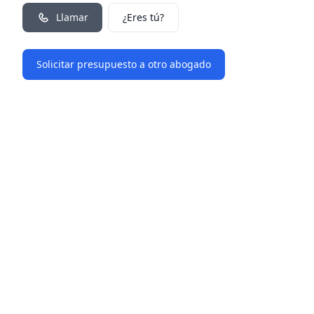
Llamar
¿Eres tú?
Solicitar presupuesto a otro abogado