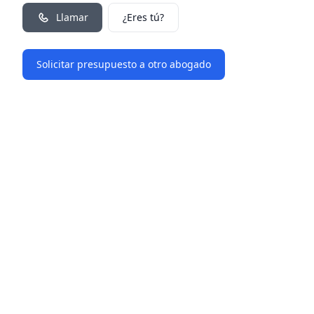
Llamar
¿Eres tú?
Solicitar presupuesto a otro abogado