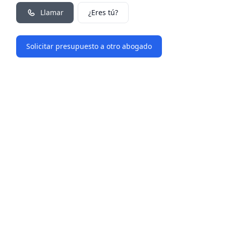
Llamar
¿Eres tú?
Solicitar presupuesto a otro abogado