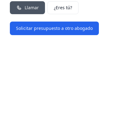
Llamar
¿Eres tú?
Solicitar presupuesto a otro abogado