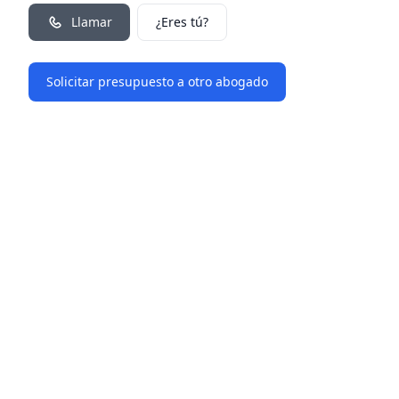
Llamar
¿Eres tú?
Solicitar presupuesto a otro abogado