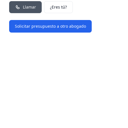
Llamar
¿Eres tú?
Solicitar presupuesto a otro abogado