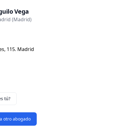
guilo Vega
drid (Madrid)
es, 115. Madrid
es tú?
 a otro abogado