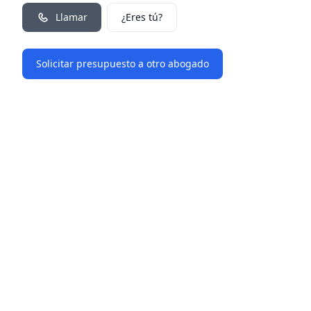
Llamar
¿Eres tú?
Solicitar presupuesto a otro abogado