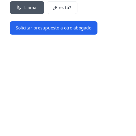
Llamar
¿Eres tú?
Solicitar presupuesto a otro abogado