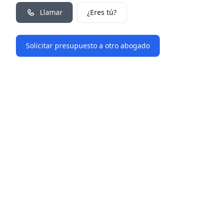
Llamar
¿Eres tú?
Solicitar presupuesto a otro abogado