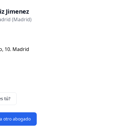
iz Jimenez
drid (Madrid)
o, 10. Madrid
es tú?
 a otro abogado