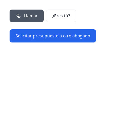
Llamar
¿Eres tú?
Solicitar presupuesto a otro abogado