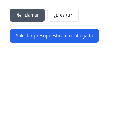
Llamar
¿Eres tú?
Solicitar presupuesto a otro abogado