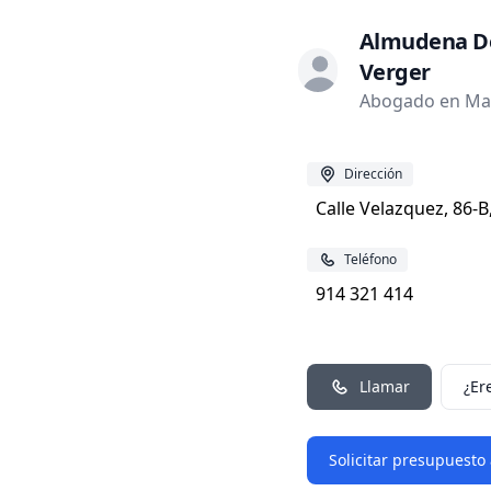
Almudena De
Verger
Abogado en Mad
Dirección
Calle Velazquez, 86-B
Teléfono
914 321 414
Llamar
¿Er
Solicitar presupuesto