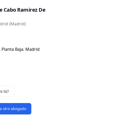
 Cabo Ramirez De
rid (Madrid)
, Planta Baja. Madrid
es tú?
 a otro abogado