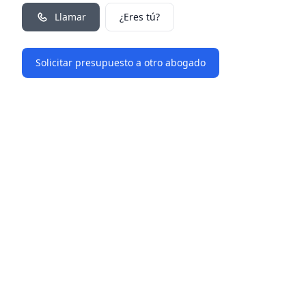
Llamar
¿Eres tú?
Solicitar presupuesto a otro abogado