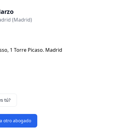
Marzo
drid (Madrid)
sso, 1 Torre Picaso. Madrid
es tú?
 a otro abogado