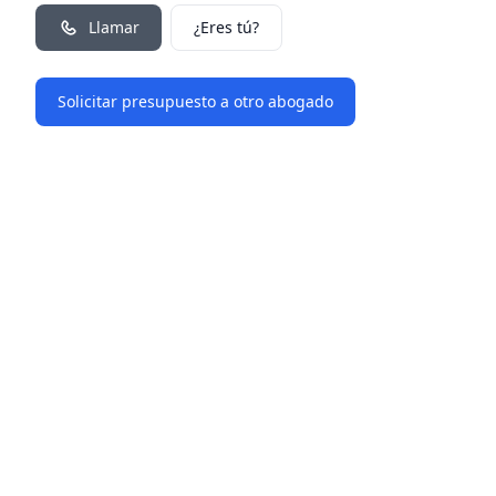
Llamar
¿Eres tú?
Solicitar presupuesto a otro abogado