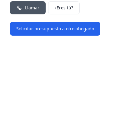
Llamar
¿Eres tú?
Solicitar presupuesto a otro abogado