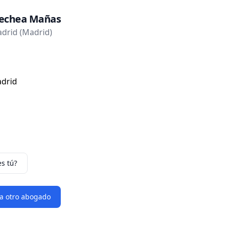
rechea Mañas
drid (Madrid)
adrid
es tú?
 a otro abogado