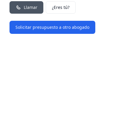
Llamar
¿Eres tú?
Solicitar presupuesto a otro abogado