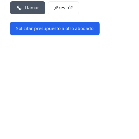
Llamar
¿Eres tú?
Solicitar presupuesto a otro abogado