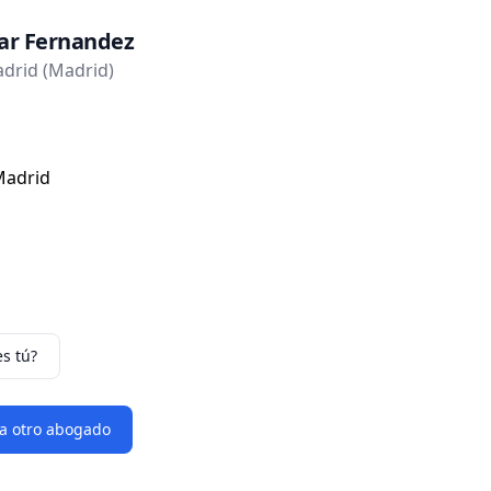
lar Fernandez
drid (Madrid)
 Madrid
es tú?
 a otro abogado