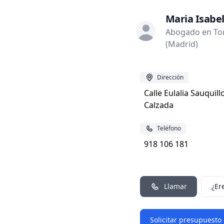
Maria Isabe
Abogado en Tor
(Madrid)
Dirección
Calle Eulalia Sauquill
Calzada
Teléfono
918 106 181
Llamar
¿Er
Solicitar presupuesto