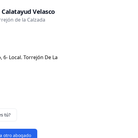
l Calatayud Velasco
rejón de la Calzada
o, 6- Local. Torrejón De La
es tú?
 a otro abogado