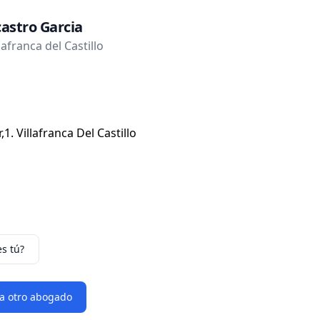
astro Garcia
afranca del Castillo
r,1. Villafranca Del Castillo
es tú?
 a otro abogado