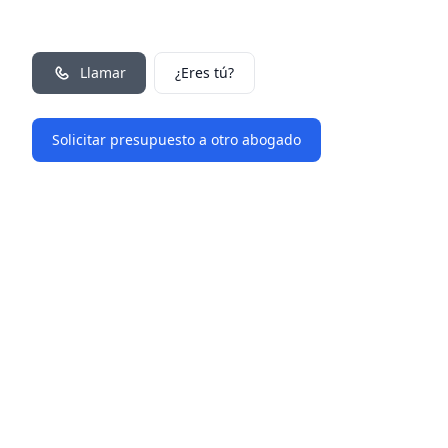
Llamar
¿Eres tú?
Solicitar presupuesto a otro abogado