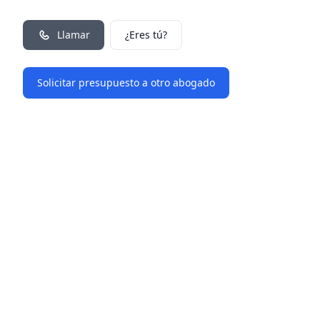
Llamar
¿Eres tú?
Solicitar presupuesto a otro abogado