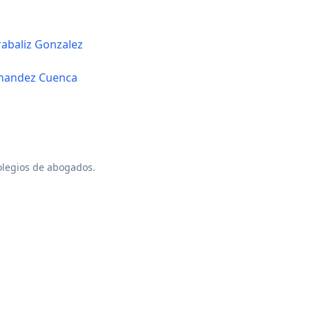
rabaliz Gonzalez
rnandez Cuenca
colegios de abogados.