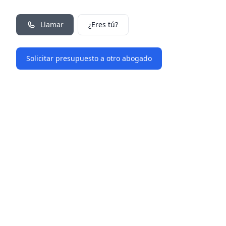
Llamar
¿Eres tú?
Solicitar presupuesto a otro abogado