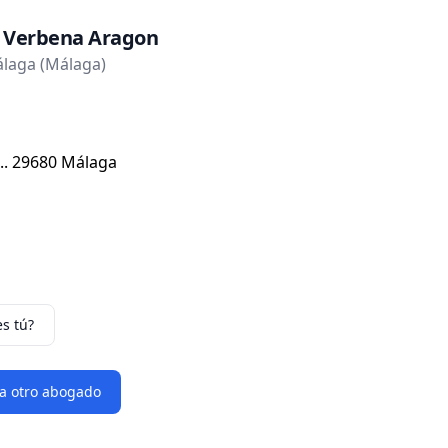
 Verbena Aragon
laga (Málaga)
q.. 29680 Málaga
es tú?
 a otro abogado