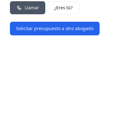
Llamar
¿Eres tú?
Solicitar presupuesto a otro abogado