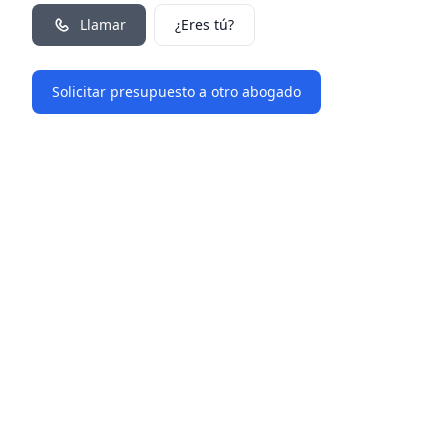
Llamar
¿Eres tú?
Solicitar presupuesto a otro abogado