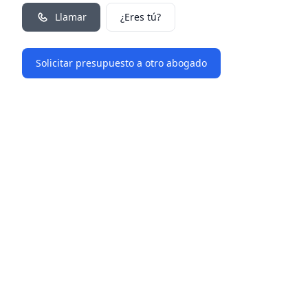
Llamar
¿Eres tú?
Solicitar presupuesto a otro abogado