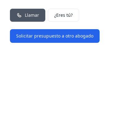
Llamar
¿Eres tú?
Solicitar presupuesto a otro abogado