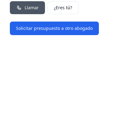
Llamar
¿Eres tú?
Solicitar presupuesto a otro abogado