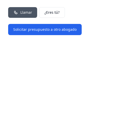
Llamar
¿Eres tú?
Solicitar presupuesto a otro abogado