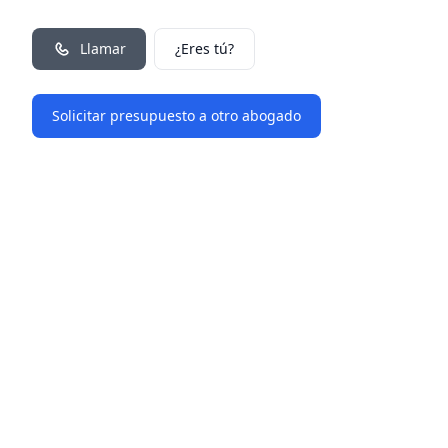
Llamar
¿Eres tú?
Solicitar presupuesto a otro abogado