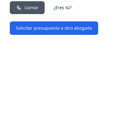
Llamar
¿Eres tú?
Solicitar presupuesto a otro abogado