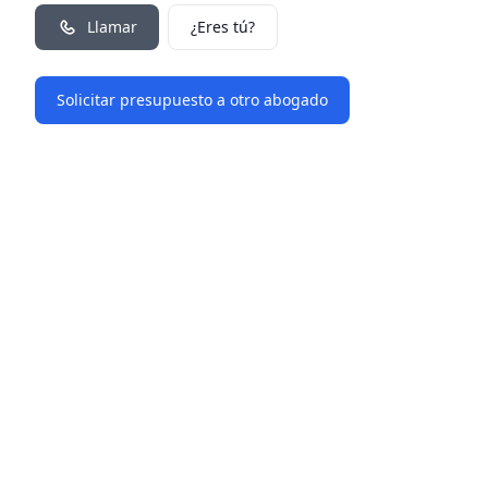
Llamar
¿Eres tú?
Solicitar presupuesto a otro abogado