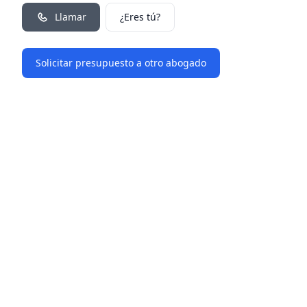
Llamar
¿Eres tú?
Solicitar presupuesto a otro abogado